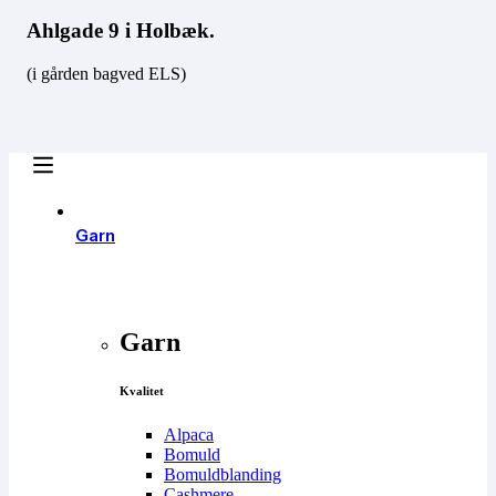
Ahlgade 9 i Holbæk.
(i gården bagved ELS)
Garn
Garn
Kvalitet
Alpaca
Bomuld
Bomuldblanding
Cashmere