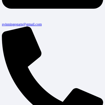
svinningegarn@gmail.com