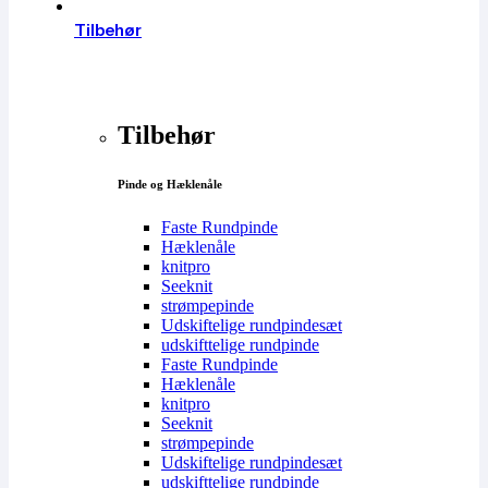
Tilbehør
Tilbehør
Pinde og Hæklenåle
Faste Rundpinde
Hæklenåle
knitpro
Seeknit
strømpepinde
Udskiftelige rundpindesæt
udskifttelige rundpinde
Faste Rundpinde
Hæklenåle
knitpro
Seeknit
strømpepinde
Udskiftelige rundpindesæt
udskifttelige rundpinde