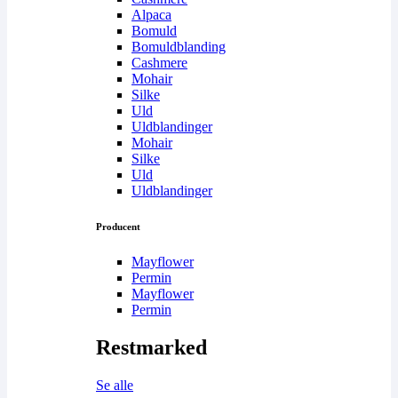
Alpaca
Bomuld
Bomuldblanding
Cashmere
Mohair
Silke
Uld
Uldblandinger
Mohair
Silke
Uld
Uldblandinger
Producent
Mayflower
Permin
Mayflower
Permin
Restmarked
Se alle