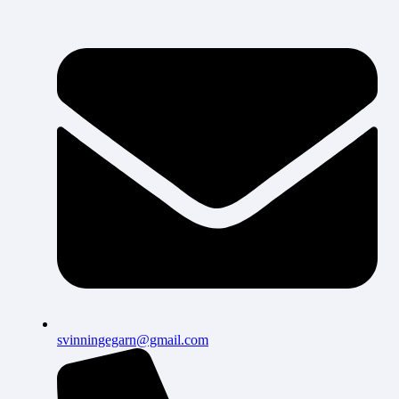
svinningegarn@gmail.com