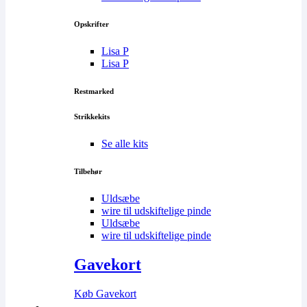
Opskrifter
Lisa P
Lisa P
Restmarked
Strikkekits
Se alle kits
Tilbehør
Uldsæbe
wire til udskiftelige pinde
Uldsæbe
wire til udskiftelige pinde
Gavekort
Køb Gavekort