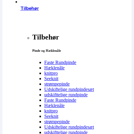
Tilbehør
Tilbehør
Pinde og Hæklenåle
Faste Rundpinde
Hæklenåle
knitpro
Seeknit
strømpepinde
Udskiftelige rundpindesæt
udskifttelige rundpinde
Faste Rundpinde
Hæklenåle
knitpro
Seeknit
strømpepinde
Udskiftelige rundpindesæt
udskifttelige rundpinde