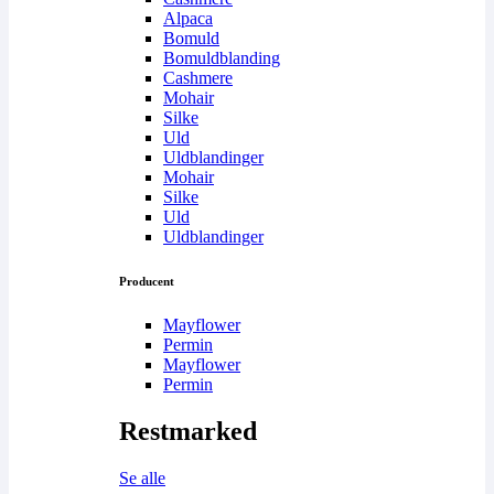
Alpaca
Bomuld
Bomuldblanding
Cashmere
Mohair
Silke
Uld
Uldblandinger
Mohair
Silke
Uld
Uldblandinger
Producent
Mayflower
Permin
Mayflower
Permin
Restmarked
Se alle