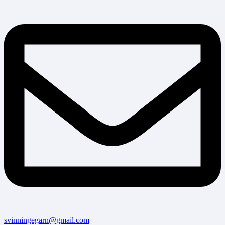
svinningegarn@gmail.com