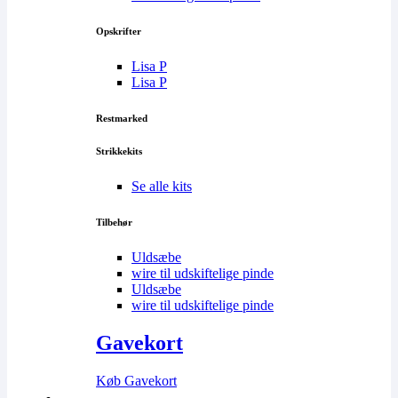
Opskrifter
Lisa P
Lisa P
Restmarked
Strikkekits
Se alle kits
Tilbehør
Uldsæbe
wire til udskiftelige pinde
Uldsæbe
wire til udskiftelige pinde
Gavekort
Køb Gavekort