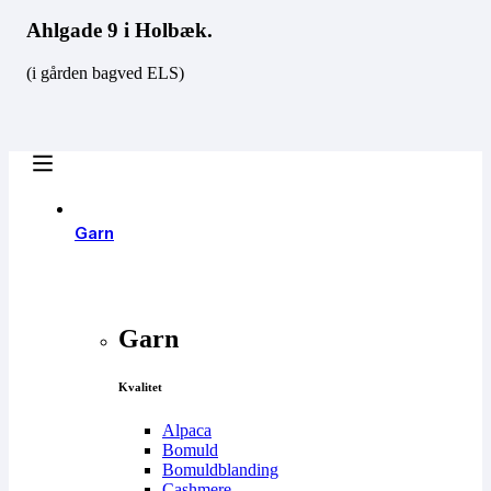
Ahlgade 9 i Holbæk.
(i gården bagved ELS)
Garn
Garn
Kvalitet
Alpaca
Bomuld
Bomuldblanding
Cashmere