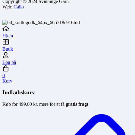
Copyright © 2024 Svinninge Garn
Web:
Calio
Hjem
Butik
Log på
0
Kurv
Indkøbskurv
Køb for
499,00
kr.
mere for at få
gratis fragt