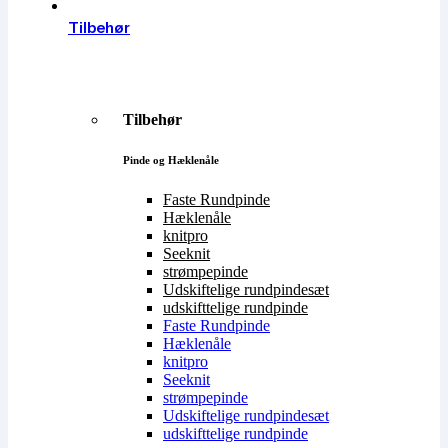
Tilbehør
Tilbehør
Pinde og Hæklenåle
Faste Rundpinde
Hæklenåle
knitpro
Seeknit
strømpepinde
Udskiftelige rundpindesæt
udskifttelige rundpinde
Faste Rundpinde
Hæklenåle
knitpro
Seeknit
strømpepinde
Udskiftelige rundpindesæt
udskifttelige rundpinde