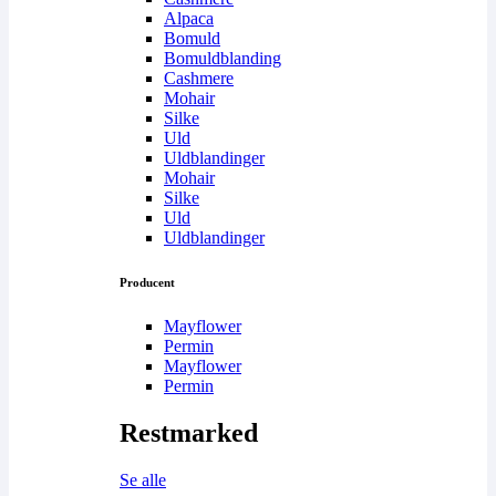
Alpaca
Bomuld
Bomuldblanding
Cashmere
Mohair
Silke
Uld
Uldblandinger
Mohair
Silke
Uld
Uldblandinger
Producent
Mayflower
Permin
Mayflower
Permin
Restmarked
Se alle