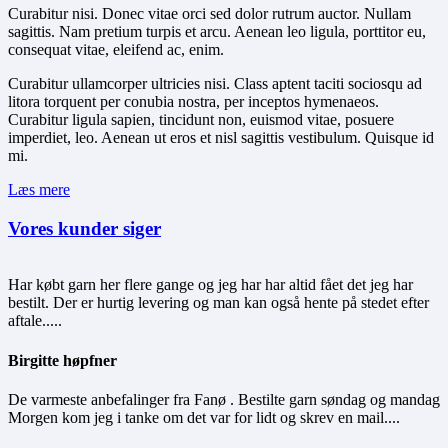
Curabitur nisi. Donec vitae orci sed dolor rutrum auctor. Nullam
sagittis. Nam pretium turpis et arcu. Aenean leo ligula, porttitor eu,
consequat vitae, eleifend ac, enim.
Curabitur ullamcorper ultricies nisi. Class aptent taciti sociosqu ad
litora torquent per conubia nostra, per inceptos hymenaeos.
Curabitur ligula sapien, tincidunt non, euismod vitae, posuere
imperdiet, leo. Aenean ut eros et nisl sagittis vestibulum. Quisque id
mi.
Læs mere
Vores kunder siger
Har købt garn her flere gange og jeg har har altid fået det jeg har
bestilt. Der er hurtig levering og man kan også hente på stedet efter
aftale.....
Birgitte høpfner
De varmeste anbefalinger fra Fanø . Bestilte garn søndag og mandag
Morgen kom jeg i tanke om det var for lidt og skrev en mail....