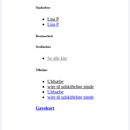
Opskrifter
Lisa P
Lisa P
Restmarked
Strikkekits
Se alle kits
Tilbehør
Uldsæbe
wire til udskiftelige pinde
Uldsæbe
wire til udskiftelige pinde
Gavekort
Køb Gavekort