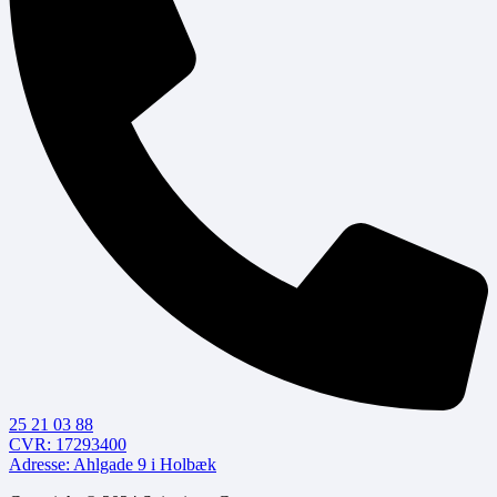
25 21 03 88
CVR: 17293400
Adresse: Ahlgade 9 i Holbæk