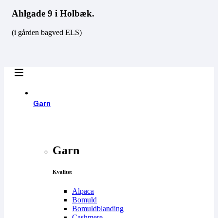
Ahlgade 9 i Holbæk.
(i gården bagved ELS)
Garn
Garn
Kvalitet
Alpaca
Bomuld
Bomuldblanding
Cashmere