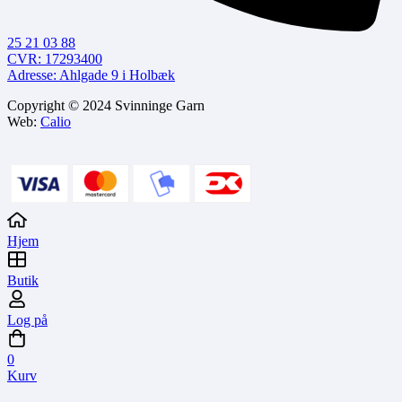
25 21 03 88
CVR: 17293400
Adresse: Ahlgade 9 i Holbæk
Copyright © 2024 Svinninge Garn
Web:
Calio
Hjem
Butik
Log på
0
Kurv