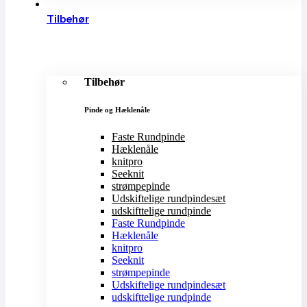
Tilbehør
Tilbehør
Pinde og Hæklenåle
Faste Rundpinde
Hæklenåle
knitpro
Seeknit
strømpepinde
Udskiftelige rundpindesæt
udskifttelige rundpinde
Faste Rundpinde
Hæklenåle
knitpro
Seeknit
strømpepinde
Udskiftelige rundpindesæt
udskifttelige rundpinde