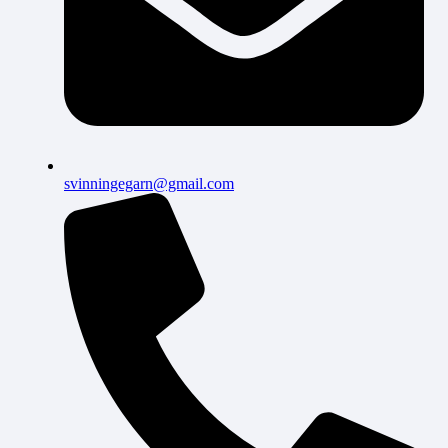
svinningegarn@gmail.com