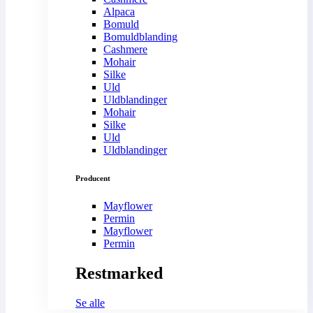
Alpaca
Bomuld
Bomuldblanding
Cashmere
Mohair
Silke
Uld
Uldblandinger
Mohair
Silke
Uld
Uldblandinger
Producent
Mayflower
Permin
Mayflower
Permin
Restmarked
Se alle