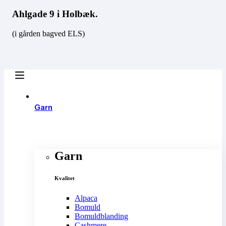
Ahlgade 9 i Holbæk.
(i gården bagved ELS)
Garn
Garn
Kvalitet
Alpaca
Bomuld
Bomuldblanding
Cashmere