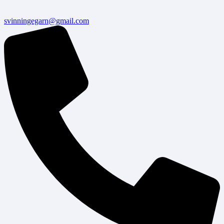
svinningegarn@gmail.com