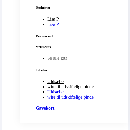
Opskrifter
Lisa P
Lisa P
Restmarked
Strikkekits
Se alle kits
Tilbehør
Uldsæbe
wire til udskiftelige pinde
Uldsæbe
wire til udskiftelige pinde
Gavekort
Køb Gavekort