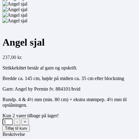
Angel sjal
237,00
kr.
Strikkekittet består af garn og opskrift.
Bredde ca. 145 cm, højde på midten ca. 35 cm efter blockning
Garn: Angel by Permin fv. 884101/hvid
Rundp. 4 & 4½ mm (min. 80 cm) + ekstra strømpep. 4½ mm til
opslåningen.
Kun
2
varer tilbage på lager!
Antal
-
+
Tilføj til kurv
Beskrivelse