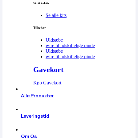
Strikkekits
Se alle kits
Tilbehør
Uldsæbe
wire til udskiftelige pinde
Uldsæbe
wire til udskiftelige pinde
Gavekort
Køb Gavekort
Alle Produkter
Leveringstid
Om Os