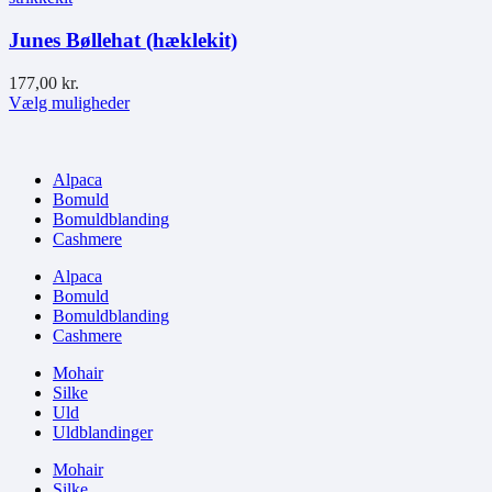
flere
varianter.
Junes Bøllehat (hæklekit)
Mulighederne
kan
177,00
kr.
vælges
Dette
Vælg muligheder
på
vare
varesiden
har
flere
Alpaca
varianter.
Bomuld
Mulighederne
Bomuldblanding
kan
Cashmere
vælges
på
Alpaca
varesiden
Bomuld
Bomuldblanding
Cashmere
Mohair
Silke
Uld
Uldblandinger
Mohair
Silke