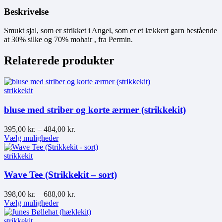
Beskrivelse
Smukt sjal, som er strikket i Angel, som er et lækkert garn bestående
at 30% silke og 70% mohair , fra Permin.
Relaterede produkter
strikkekit
bluse med striber og korte ærmer (strikkekit)
395,00
kr.
–
484,00
kr.
Dette
Vælg muligheder
vare
har
strikkekit
flere
varianter.
Wave Tee (Strikkekit – sort)
Mulighederne
kan
398,00
kr.
–
688,00
kr.
vælges
Dette
Vælg muligheder
på
vare
varesiden
har
strikkekit