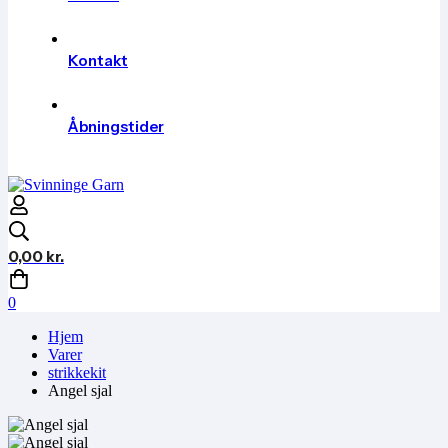
Kontakt
Åbningstider
0,00
kr.
0
Hjem
Varer
strikkekit
Angel sjal