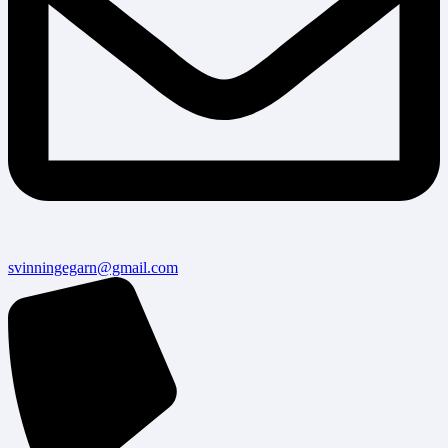
svinningegarn@gmail.com