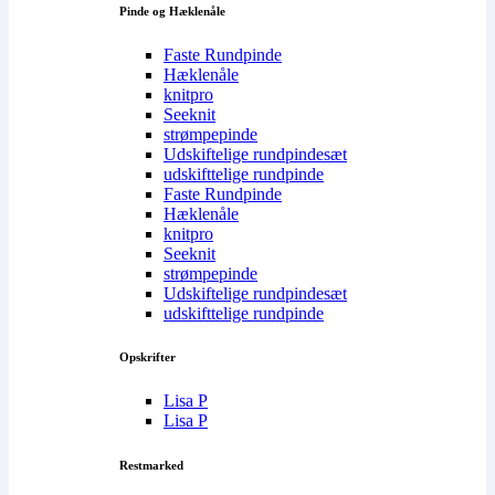
Pinde og Hæklenåle
Faste Rundpinde
Hæklenåle
knitpro
Seeknit
strømpepinde
Udskiftelige rundpindesæt
udskifttelige rundpinde
Faste Rundpinde
Hæklenåle
knitpro
Seeknit
strømpepinde
Udskiftelige rundpindesæt
udskifttelige rundpinde
Opskrifter
Lisa P
Lisa P
Restmarked