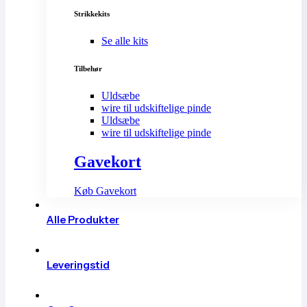
Strikkekits
Se alle kits
Tilbehør
Uldsæbe
wire til udskiftelige pinde
Uldsæbe
wire til udskiftelige pinde
Gavekort
Køb Gavekort
Alle Produkter
Leveringstid