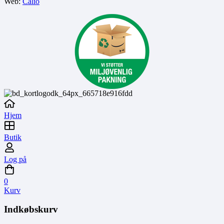
Web:
Calio
Hjem
Butik
Log på
0
Kurv
Indkøbskurv