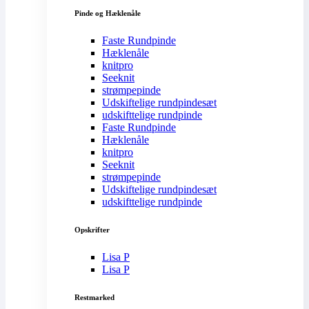
Pinde og Hæklenåle
Faste Rundpinde
Hæklenåle
knitpro
Seeknit
strømpepinde
Udskiftelige rundpindesæt
udskifttelige rundpinde
Faste Rundpinde
Hæklenåle
knitpro
Seeknit
strømpepinde
Udskiftelige rundpindesæt
udskifttelige rundpinde
Opskrifter
Lisa P
Lisa P
Restmarked