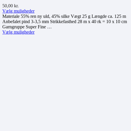
50,00
kr.
Dette
Vælg muligheder
vare
Materiale 55% ren ny uld, 45% silke Vægt 25 g Længde ca. 125 m
har
Anbefalet pind 3-3,5 mm Strikkefasthed 28 m x 40 rk = 10 x 10 cm
flere
Garngruppe Super Fine …
varianter.
Dette
Vælg muligheder
Mulighederne
vare
kan
har
vælges
flere
på
varianter.
varesiden
Mulighederne
kan
vælges
på
varesiden