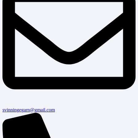
svinningegarn@gmail.com