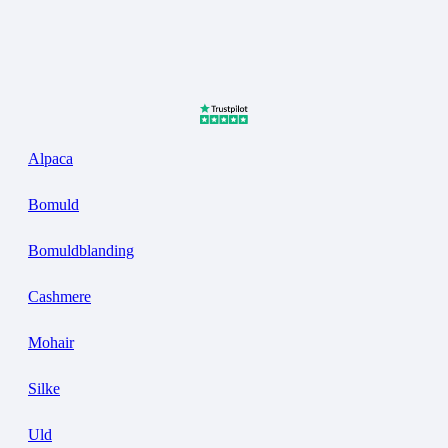
Alpaca
Bomuld
Bomuldblanding
Cashmere
Mohair
Silke
Uld