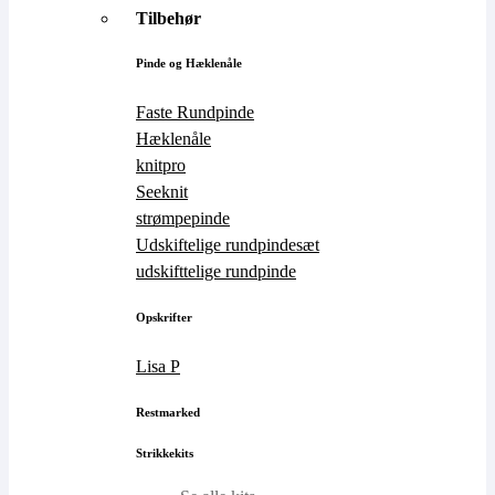
Tilbehør
Pinde og Hæklenåle
Faste Rundpinde
Hæklenåle
knitpro
Seeknit
strømpepinde
Udskiftelige rundpindesæt
udskifttelige rundpinde
Opskrifter
Lisa P
Restmarked
Strikkekits