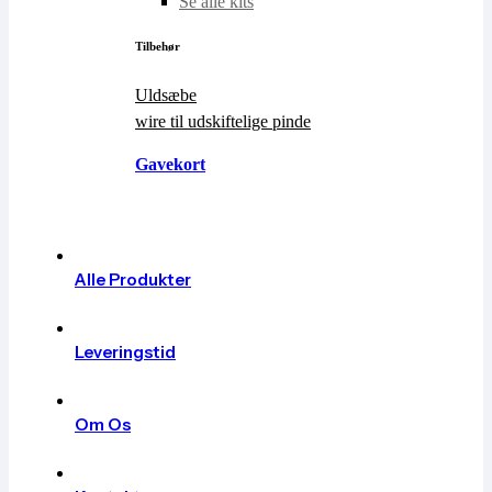
Se alle kits
Tilbehør
Uldsæbe
wire til udskiftelige pinde
Gavekort
Køb Gavekort
Alle Produkter
Leveringstid
Om Os