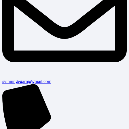
svinningegarn@gmail.com