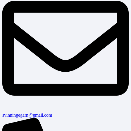
svinningegarn@gmail.com