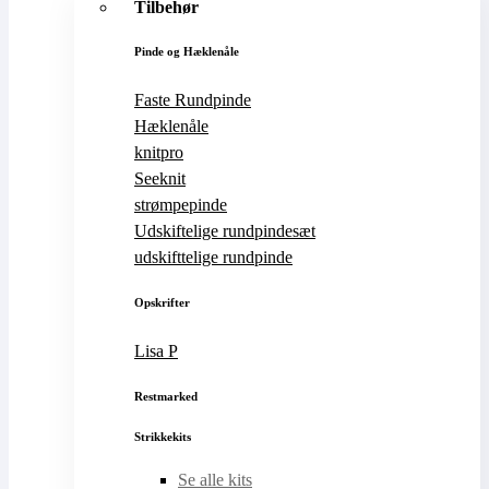
Tilbehør
Pinde og Hæklenåle
Faste Rundpinde
Hæklenåle
knitpro
Seeknit
strømpepinde
Udskiftelige rundpindesæt
udskifttelige rundpinde
Opskrifter
Lisa P
Restmarked
Strikkekits
Se alle kits