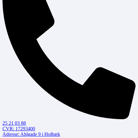
25 21 03 88
CVR: 17293400
Adresse: Ahlgade 9 i Holbæk