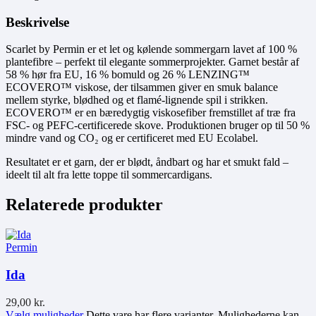
Beskrivelse
Scarlet by Permin er et let og kølende sommergarn lavet af 100 %
plantefibre – perfekt til elegante sommerprojekter. Garnet består af
58 % hør fra EU, 16 % bomuld og 26 % LENZING™
ECOVERO™ viskose, der tilsammen giver en smuk balance
mellem styrke, blødhed og et flamé-lignende spil i strikken.
ECOVERO™ er en bæredygtig viskosefiber fremstillet af træ fra
FSC- og PEFC-certificerede skove. Produktionen bruger op til 50 %
mindre vand og CO₂ og er certificeret med EU Ecolabel.
Resultatet er et garn, der er blødt, åndbart og har et smukt fald –
ideelt til alt fra lette toppe til sommercardigans.
Relaterede produkter
Permin
Ida
29,00
kr.
Vælg muligheder
Dette vare har flere varianter. Mulighederne kan